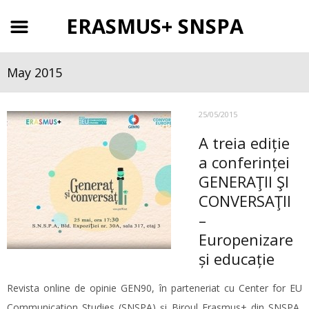
ERASMUS+ SNSPA
May 2015
25/05/2015
A treia ediție
a conferinței
GENERAŢII ŞI
CONVERSAŢII
–
Europenizare
și educație
Revista online de opinie GEN90, în parteneriat cu Center for EU
Communication Studies (SNSPA) și Biroul Erasmus+ din SNSPA,