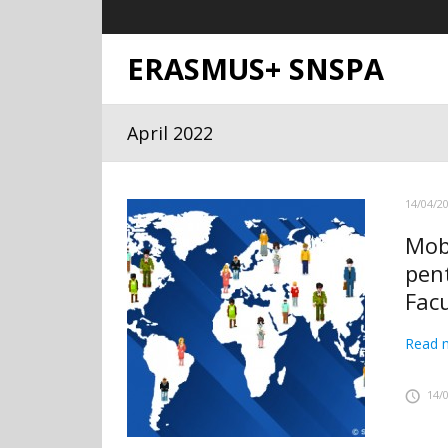
ERASMUS+ SNSPA
April 2022
14/04/2
Mob
pent
Facu
Read 
14/