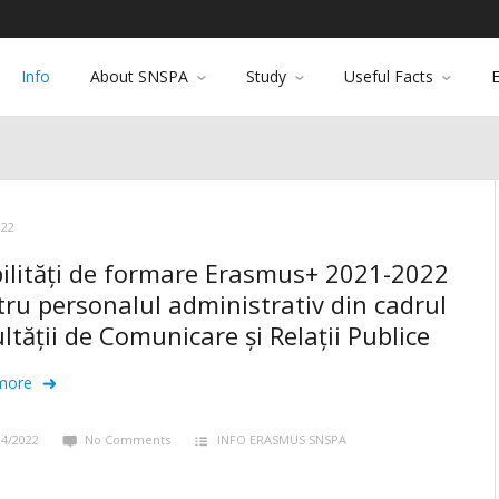
Info
About SNSPA
Study
Useful Facts
022
ilități de formare Erasmus+ 2021-2022
ru personalul administrativ din cadrul
ltății de Comunicare și Relații Publice
more
04/2022
No Comments
INFO ERASMUS SNSPA