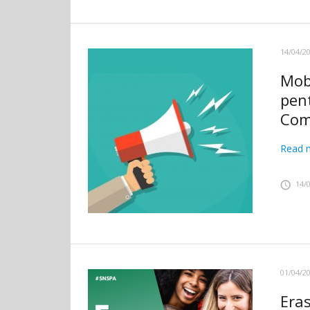
14/04/2
Mob
pent
Comu
Read 
14/
01/04/2
Era