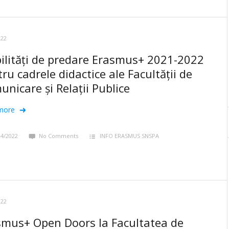
022
ilități de predare Erasmus+ 2021-2022
ru cadrele didactice ale Facultății de
nicare și Relații Publice
more
04/2022
No Comments
INFO ERASMUS SNSPA
022
smus+ Open Doors la Facultatea de