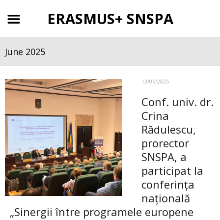
ERASMUS+ SNSPA
June 2025
13/06/2025
Conf. univ. dr.
Crina
Rădulescu,
prorector
SNSPA, a
participat la
conferința
națională
„Sinergii între programele europene