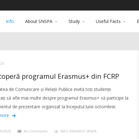
Info
About SNSPA
Study
Useful Facts
025
coperă programul Erasmus+ din FCRP
atea de Comunicare și Relații Publice invită toți studenții
sați să afle mai multe despre programul Erasmus+ să participe la
entul de prezentare organizat la începutul lunii octombrie.
more
09/2025
No Comments
INFO ERASMUS SNSPA