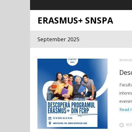
ERASMUS+ SNSPA
September 2025
30/09/2
Des
Facult
intere
evenim
Read 
30/