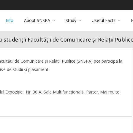
Info
About SNSPA
Study
Useful Facts
tudenții Facultății de Comunicare și Relații Public
acultății de Comunicare și Relații Publice (SNSPA) pot participa la
s+ de studii și plasament.
l Expoziției, Nr. 30 A, Sala Multifuncțională, Parter. Mai multe