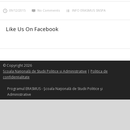
09/12/2015
No Comments
INFO ERASMUS SNSPA
Like Us On Facebook
© Copyright 2026
Şcoala Naţională de Studii Politice şi Administrative
|
Politica de
confidenţialitate
Programul ERASMUS - Şcoala Naţională de Studii Politice şi
Administrative