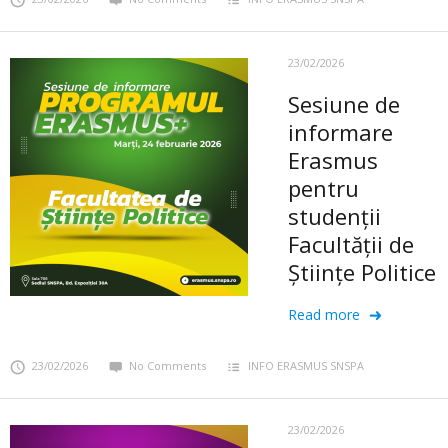
23/02/2026
Sesiune de
informare
Erasmus
pentru
studenții
Facultății de
Științe Politice
Read more
23/02/2026
No Comments
INFO ERASMUS SNSPA
23/02/2026