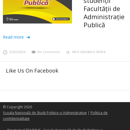
studenții
Facultății de
Administrație
Publică
Read more
23/02/2026
No Comments
INFO ERASMUS SNSPA
Like Us On Facebook
© Copyright 2026
Şcoala Naţională de Studii Politice şi Administrative
|
Politica de
confidenţialitate