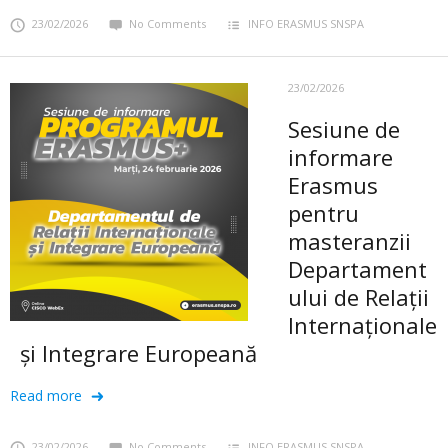
23/02/2026
No Comments
INFO ERASMUS SNSPA
23/02/2026
Sesiune de
informare
Erasmus
pentru
masteranzii
Departament
ului de Relații
Internaționale
și Integrare Europeană
Read more
23/02/2026
No Comments
INFO ERASMUS SNSPA