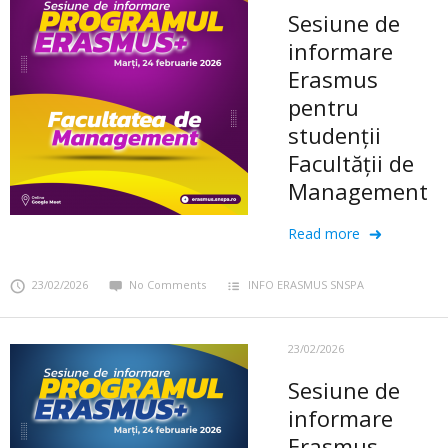
Sesiune de
informare
Erasmus
pentru
studenții
Facultății de
Management
Read more
23/02/2026
No Comments
INFO ERASMUS SNSPA
23/02/2026
Sesiune de
informare
Erasmus