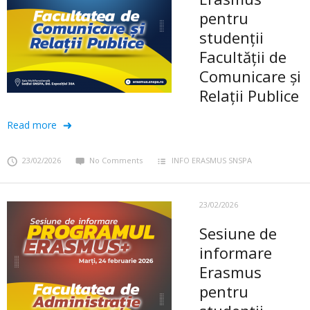
pentru
studenții
Facultății de
Comunicare și
Relații Publice
Read more
23/02/2026
No Comments
INFO ERASMUS SNSPA
23/02/2026
Sesiune de
informare
Erasmus
pentru