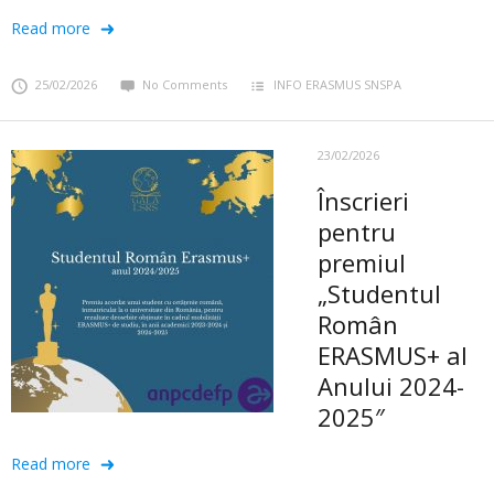
Read more
25/02/2026
No Comments
INFO ERASMUS SNSPA
23/02/2026
Înscrieri
pentru
premiul
„Studentul
Român
ERASMUS+ al
Anului 2024-
2025″
Read more