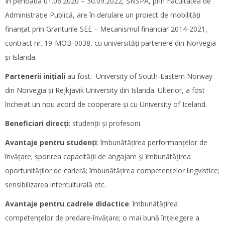
În perioada 01.06.2020 – 30.09.2022, SNSPA, prin Facultatea de
Administrație Publică, are în derulare un proiect de mobilități
finanțat prin Granturile SEE – Mecanismul financiar 2014-2021,
contract nr. 19-MOB-0038, cu universități partenere din Norvegia
și Islanda.
Partenerii inițiali
au fost: University of South-Eastern Norway
din Norvegia și Rejkjavik University din Islanda. Ulterior, a fost
încheiat un nou acord de cooperare și cu University of Iceland.
Beneficiari direcți
: studenții și profesorii.
Avantaje pentru studenți
: îmbunătățirea performanțelor de
învățare; sporirea capacității de angajare și îmbunătățirea
oportunităților de carieră; îmbunătățirea competențelor lingvistice;
sensibilizarea interculturală etc.
Avantaje pentru cadrele didactice
: îmbunătățirea
competențelor de predare-învățare; o mai bună înțelegere a