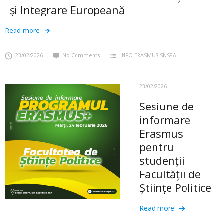
și Integrare Europeană
Read more
23/02/2026
No Comments
INFO ERASMUS SNSPA
23/02/2026
Sesiune de
informare
Erasmus
pentru
studenții
Facultății de
Științe Politice
Read more