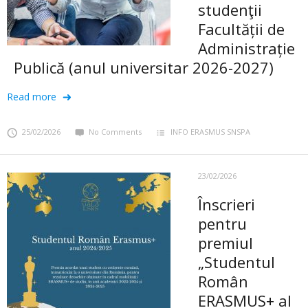
studenţii
Facultății de
Administrație
Publică (anul universitar 2026-2027)
Read more
25/02/2026
No Comments
INFO ERASMUS SNSPA
23/02/2026
Înscrieri
pentru
premiul
„Studentul
Român
ERASMUS+ al