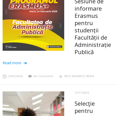
Sesiune de
informare
Erasmus
pentru
studenții
Facultății de
Administrație
Publică
Read more
23/02/2026
No Comments
INFO ERASMUS SNSPA
13/11/2025
Selecţie
pentru