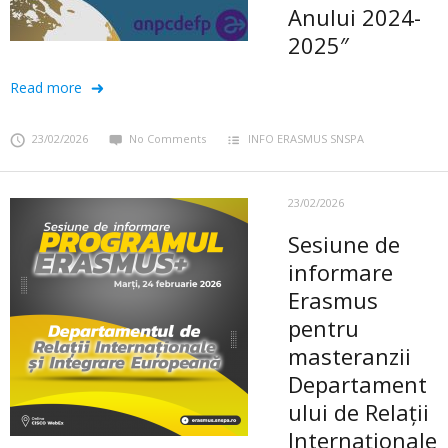
Anului 2024-
2025″
Read more
23/02/2026
No Comments
INFO ERASMUS SNSPA
23/02/2026
Sesiune de
informare
Erasmus
pentru
masteranzii
Departament
ului de Relații
Internaționale