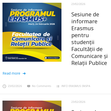
23/02/2026
Sesiune de
informare
Erasmus
pentru
studenții
Facultății de
Comunicare și
Relații Publice
Read more
23/02/2026
No Comments
INFO ERASMUS SNSPA
23/02/2026