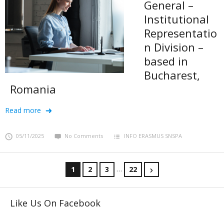
General –
Institutional
Representatio
n Division –
based in
Bucharest,
Romania
Read more
05/11/2025
No Comments
INFO ERASMUS SNSPA
…
1
2
3
22
Like Us On Facebook