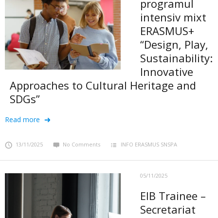
programul
intensiv mixt
ERASMUS+
“Design, Play,
Sustainability:
Innovative
Approaches to Cultural Heritage and
SDGs”
Read more
13/11/2025
No Comments
INFO ERASMUS SNSPA
05/11/2025
EIB Trainee –
Secretariat