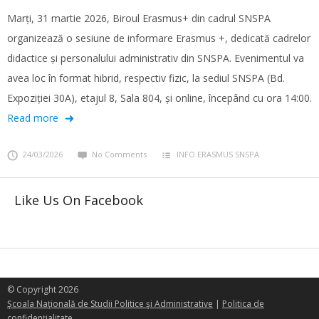
Marți, 31 martie 2026, Biroul Erasmus+ din cadrul SNSPA
organizează o sesiune de informare Erasmus +, dedicată cadrelor
didactice și personalului administrativ din SNSPA. Evenimentul va
avea loc în format hibrid, respectiv fizic, la sediul SNSPA (Bd.
Expoziției 30A), etajul 8, Sala 804, și online, începând cu ora 14:00.
Read more
24/03/2026
No Comments
INFO ERASMUS SNSPA
Like Us On Facebook
© Copyright 2026
Şcoala Naţională de Studii Politice şi Administrative
|
Politica de
confidenţialitate