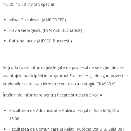
12:20- 13:00 Invitați speciali:
Mihai Gaiculescu (ANPCDEFP)
Flavia Georgescu (ESN ASE Bucharest)
Catalina Iacov (AIESEC Bucuresti)
Veţi afla toate informaţiile legate de procesul de selecție, despre
avantajele participării în programul Erasmus+ și, desigur, poveștile
studenților care s-au întors recent dintr-un stagiu ERASMUS.
Întâlniri de informare pentru fiecare structură SNSPA
Facultatea de Administrație Publică: Etajul 6, Sala 606, Ora
13:00
Facultatea de Comunicare și Relații Publice: Etajul 3, Sala 307,