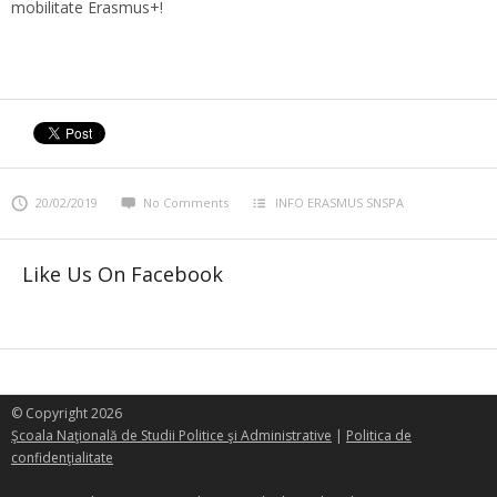
mobilitate Erasmus+!
20/02/2019
No Comments
INFO ERASMUS SNSPA
Like Us On Facebook
© Copyright 2026
Şcoala Naţională de Studii Politice şi Administrative
|
Politica de
confidenţialitate