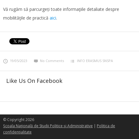
Vă rugăm să parcurgeți toate informaţiile detaliate despre
mobilităţile de practică
aici
.
19/05/2023
No Comments
INFO ERASMUS SNSPA
Like Us On Facebook
© Copyright 2026
Şcoala Naţională de Studii Politice şi Administrative
|
Politica de
confidenţialitate