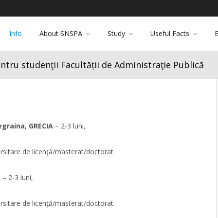
Info
About SNSPA
Study
Useful Facts
tru studenţii Facultății de Administraţie Publică
Legraina, GRECIA
– 2-3 luni,
ersitare de licenţă/masterat/doctorat.
A
– 2-3 luni,
ersitare de licenţă/masterat/doctorat.