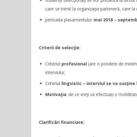
studenții selecţionaţi se vor prezenta la birou
care se trimit la organizaţia parteneră, care la r
perioada plasamentului:
mai 2018 – septemb
Criterii de selecţie:
Criteriul
profesional
(are o pondere de minim 6
interviului;
Criteriul
lingvistic – interviul se va susţine
Motivaţia
: de ce vreţi să efectuați o mobilit
Clarificări financiare: