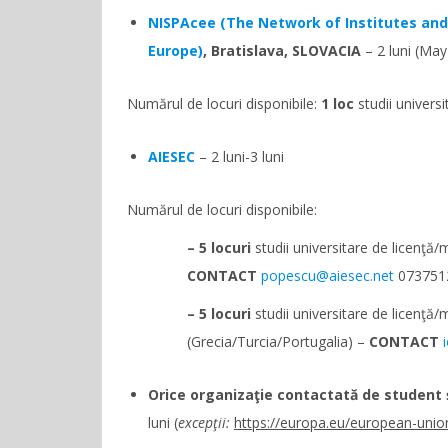
NISPAcee (The Network of Institutes and 
Europe)
, Bratislava, SLOVACIA
– 2 luni (May
Numărul de locuri disponibile:
1
loc
studii univers
AIESEC
– 2 luni-3 luni
Numărul de locuri disponibile:
– 5
locuri
studii universitare de licenţă
CONTACT
popescu@aiesec.net
073751
– 5
locuri
studii universitare de licenţă
(Grecia/Turcia/Portugalia) –
CONTACT
Orice organizaţie contactată de student
luni (
excepţii:
https://europa.eu/european-unio