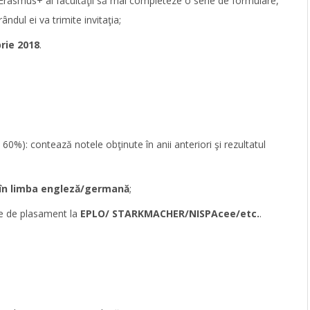
l Erasmus+ al facultăţii să mai completeze o serie de formulare,
ândul ei va trimite invitaţia;
rie 2018
.
0%): contează notele obţinute în anii anteriori şi rezultatul
 în limba engleză
/german
ă
;
ate de plasament la
EPLO
/
STARKMACHER/NISPAcee
/etc.
.