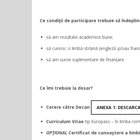
Ce condiţii de participare trebuie să îndepli
să am rezultate academice bune;
să cunosc o limbă străină (engleză şi/sau fra
să am surse suplimentare de finanţare.
Ce îmi trebuie la dosar?
Cerere către Decan
ANEXA 1: DESCARC
Curriculum Vitae
tip Europass – în limba rom
OPŢIONAL
Certificat de cunoaştere a limbi