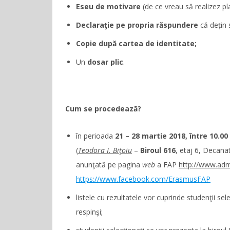
Eseu de motivare
(de ce vreau să realizez p
Declaraţie pe propria răspundere
că dețin 
Copie după cartea de identitate;
Un
dosar plic
.
Cum se procedează?
în perioada
21 – 28 martie 2018, între 10.00 
(
Teodora I. Biţoiu
–
Biroul 616
, etaj 6, Decanat
anunţată pe pagina
web
a FAP
http://www.admi
https://www.facebook.com/ErasmusFAP
listele cu rezultatele vor cuprinde studenţii sel
respinşi;