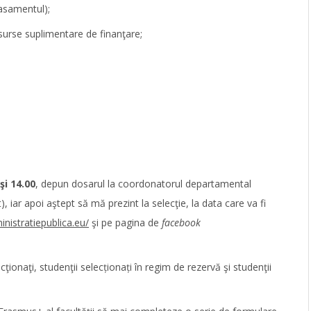
lasamentul);
surse suplimentare de finanţare;
şi 14.00
, depun dosarul la coordonatorul departamental
), iar apoi aştept să mă prezint la selecţie, la data care va fi
nistratiepublica.eu/
şi pe pagina de
facebook
ecţionaţi, studenţii selecționați în regim de rezervă şi studenţii