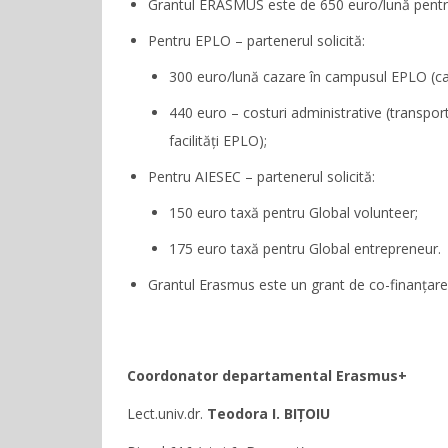
Grantul ERASMUS este de 650 euro/lună pentru
Pentru EPLO – partenerul solicită:
300 euro/lună cazare în campusul EPLO (ca
440 euro – costuri administrative (transport a
facilități EPLO);
Pentru AIESEC – partenerul solicită:
150 euro taxă pentru Global volunteer;
175 euro taxă pentru Global entrepreneur.
Grantul Erasmus este un grant de co-finanțare a
Coordonator departamental Erasmus+
Lect.univ.dr.
Teodora I. BIȚOIU