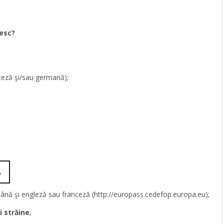
nesc?
nceză şi/sau germană);
A
ână şi engleză sau franceză (http://europass.cedefop.europa.eu);
i străine
;