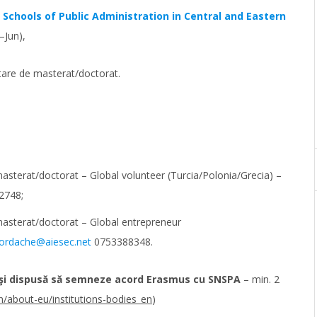
Schools of Public Administration in Central and Eastern
–Jun),
itare de masterat/doctorat.
/masterat/doctorat – Global volunteer (Turcia/Polonia/Grecia) –
2748;
/masterat/doctorat – Global entrepreneur
iordache@aiesec.net
0753388348.
 şi dispusă să semneze acord Erasmus cu SNSPA
– min. 2
n/about-eu/institutions-bodies_en
)